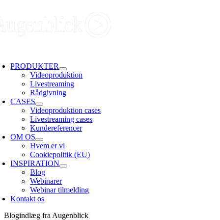
Skip
to
content
oggle
avigation
PRODUKTER
Videoproduktion
Livestreaming
Rådgivning
CASES
Videoproduktion cases
Livestreaming cases
Kundereferencer
OM OS
Hvem er vi
Cookiepolitik (EU)
INSPIRATION
Blog
Webinarer
Webinar tilmelding
Kontakt os
Blogindlæg fra Augenblick