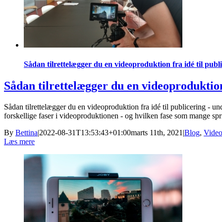
Sådan tilrettelægger du en videoproduktion fra idé til publ
Sådan tilrettelægger du en videoproduktion 
Sådan tilrettelægger du en videoproduktion fra idé til publicering - u
forskellige faser i videoproduktionen - og hvilken fase som mange spri
By
Bettina
|
2022-08-31T13:53:43+01:00
marts 11th, 2021
|
Blog
,
Vide
Læs mere