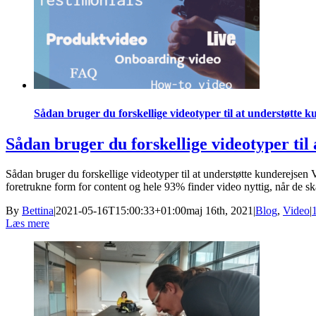
Sådan bruger du forskellige videotyper til at understøtte 
Sådan bruger du forskellige videotyper til
Sådan bruger du forskellige videotyper til at understøtte kunderejse
foretrukne form for content og hele 93% finder video nyttig, når de skal
By
Bettina
|
2021-05-16T15:00:33+01:00
maj 16th, 2021
|
Blog
,
Video
|
Læs mere