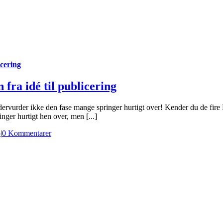
icering
fra idé til publicering
ndervurder ikke den fase mange springer hurtigt over! Kender du de fire
nger hurtigt hen over, men [...]
o
|
0 Kommentarer