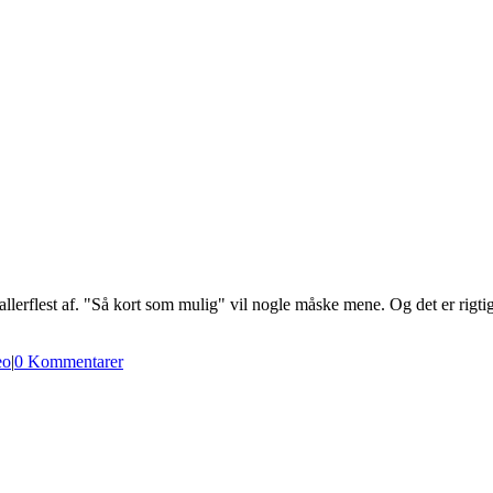
llerflest af. "Så kort som mulig" vil nogle måske mene. Og det er rigtig
eo
|
0 Kommentarer