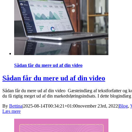
Sådan får du mere ud af din video
Sådan får du mere ud af din video
Sådan får du mere ud af din video Gæsteindlæg af tekstforfatter og k
du få rigtig meget ud af din markedsføringsindsats. I dette blogindlæg 
By
Bettina
|
2025-08-14T00:34:21+01:00
november 23rd, 2022
|
Blog
,
Læs mere