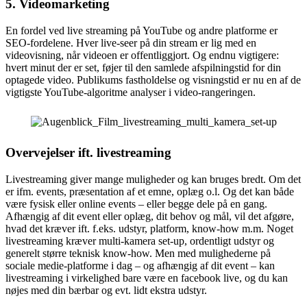
5. Videomarketing
En fordel ved live streaming på YouTube og andre platforme er
SEO-fordelene. Hver live-seer på din stream er lig med en
videovisning, når videoen er offentliggjort. Og endnu vigtigere:
hvert minut der er set, føjer til den samlede afspilningstid for din
optagede video. Publikums fastholdelse og visningstid er nu en af de
vigtigste YouTube-algoritme analyser i video-rangeringen.
Overvejelser ift. livestreaming
Livestreaming giver mange muligheder og kan bruges bredt. Om det
er ifm. events, præsentation af et emne, oplæg o.l. Og det kan både
være fysisk eller online events – eller begge dele på en gang.
Afhængig af dit event eller oplæg, dit behov og mål, vil det afgøre,
hvad det kræver ift. f.eks. udstyr, platform, know-how m.m. Noget
livestreaming kræver multi-kamera set-up, ordentligt udstyr og
generelt større teknisk know-how. Men med mulighederne på
sociale medie-platforme i dag – og afhængig af dit event – kan
livestreaming i virkelighed bare være en facebook live, og du kan
nøjes med din bærbar og evt. lidt ekstra udstyr.