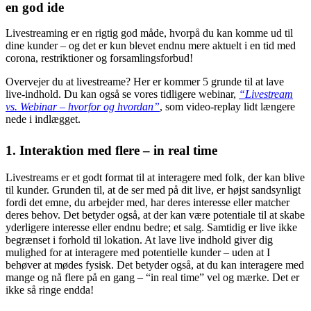
en god ide
Livestreaming er en rigtig god måde, hvorpå du kan komme ud til
dine kunder – og det er kun blevet endnu mere aktuelt i en tid med
corona, restriktioner og forsamlingsforbud!
Overvejer du at livestreame? Her er kommer 5 grunde til at lave
live-indhold. Du kan også se vores tidligere webinar,
“Livestream
vs. Webinar – hvorfor og hvordan”
, som video-replay lidt længere
nede i indlægget.
1. Interaktion med flere – in real time
Livestreams er et godt format til at interagere med folk, der kan blive
til kunder. Grunden til, at de ser med på dit live, er højst sandsynligt
fordi det emne, du arbejder med, har deres interesse eller matcher
deres behov. Det betyder også, at der kan være potentiale til at skabe
yderligere interesse eller endnu bedre; et salg. Samtidig er live ikke
begrænset i forhold til lokation. At lave live indhold giver dig
mulighed for at interagere med potentielle kunder – uden at I
behøver at mødes fysisk. Det betyder også, at du kan interagere med
mange og nå flere på en gang – “in real time” vel og mærke. Det er
ikke så ringe endda!