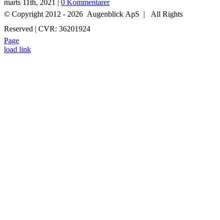
marts 11th, 2021
|
0 Kommentarer
© Copyright 2012 -
2026 Augenblick ApS | All Rights
Reserved | CVR: 36201924
Page
+45 52 70 27 05
INFO@AUGENBLICK-FILM.DK
load link
Go
to
Top