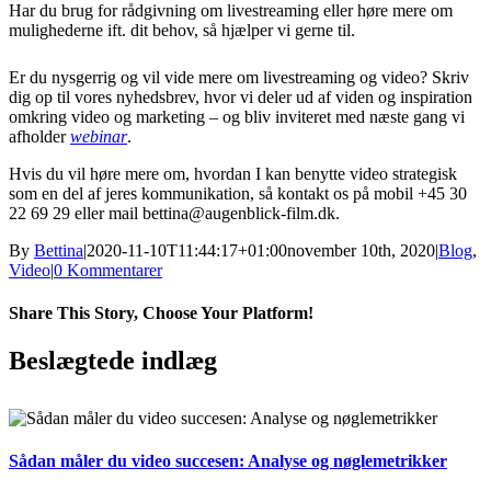
Har du brug for rådgivning om livestreaming eller høre mere om
mulighederne ift. dit behov, så hjælper vi gerne til.
Er du nysgerrig og vil vide mere om livestreaming og video? Skriv
dig op til vores nyhedsbrev, hvor vi deler ud af viden og inspiration
omkring video og marketing – og bliv inviteret med næste gang vi
afholder
webinar
.
Hvis du vil høre mere om, hvordan I kan benytte video strategisk
som en del af jeres kommunikation, så kontakt os på mobil +45 30
22 69 29 eller mail bettina@augenblick-film.dk.
By
Bettina
|
2020-11-10T11:44:17+01:00
november 10th, 2020
|
Blog
,
Video
|
0 Kommentarer
Share This Story, Choose Your Platform!
Facebook
X
LinkedIn
Pinterest
Beslægtede indlæg
Sådan måler du video succesen: Analyse og nøglemetrikker