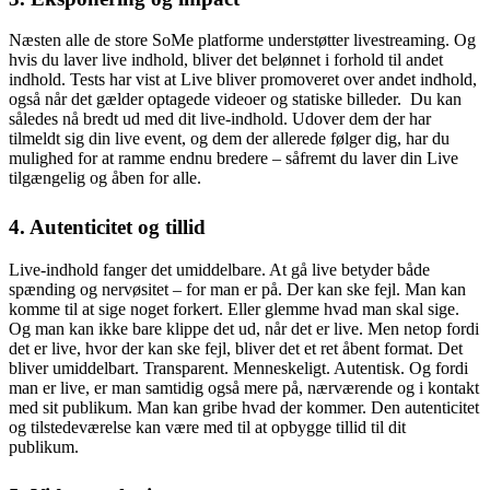
Næsten alle de store SoMe platforme understøtter livestreaming. Og
h
vis du laver live indhold, bliver det belønnet i forhold til andet
indhold. Tests har vist at Live bliver promoveret over andet indhold,
også når det gælder optagede videoer og statiske billeder. Du kan
således nå bredt ud med dit live-indhold. Udover dem der har
tilmeldt sig din live event, og dem der allerede følger dig, har du
mulighed for at ramme endnu bredere – såfremt du laver din Live
tilgængelig og åben for alle.
4. Autenticitet og tillid
Live-indhold fanger det umiddelbare. At gå live betyder både
spænding og nervøsitet – for man er på. Der kan ske fejl. Man kan
komme til at sige noget forkert. Eller glemme hvad man skal sige.
Og man kan ikke bare klippe det ud, når det er live. Men netop fordi
det er live, hvor der kan ske fejl, bliver det et ret åbent format. Det
bliver umiddelbart. Transparent. Menneskeligt. Autentisk. Og fordi
man er live, er man samtidig også mere på, nærværende og i kontakt
med sit publikum. Man kan gribe hvad der kommer. Den autenticitet
og tilstedeværelse kan være med til at opbygge tillid til dit
publikum.