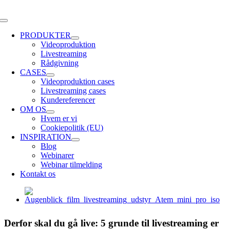
Skip
to
Toggle
content
Navigation
PRODUKTER
Videoproduktion
Livestreaming
Rådgivning
CASES
Videoproduktion cases
Livestreaming cases
Kundereferencer
OM OS
Hvem er vi
Cookiepolitik (EU)
INSPIRATION
Blog
Webinarer
Webinar tilmelding
Kontakt os
Se
større
billede
Derfor skal du gå live: 5 grunde til livestreaming er