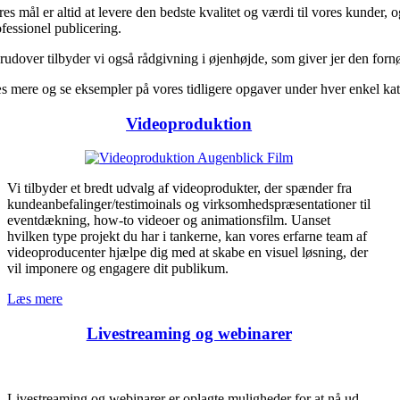
es mål er altid at levere den bedste kvalitet og værdi til vores kunder, 
ofessionel publicering.
rudover tilbyder vi også rådgivning i øjenhøjde, som giver jer den fornø
s mere og se eksempler på vores tidligere opgaver under hver enkel kat
Videoproduktion
Vi tilbyder et bredt udvalg af videoprodukter, der spænder fra
kundeanbefalinger/testimoinals og virksomhedspræsentationer til
eventdækning, how-to videoer og animationsfilm. Uanset
hvilken type projekt du har i tankerne, kan vores erfarne team af
videoproducenter hjælpe dig med at skabe en visuel løsning, der
vil imponere og engagere dit publikum.
Læs mere
Livestreaming og webinarer
Livestreaming og webinarer er oplagte muligheder for at nå ud