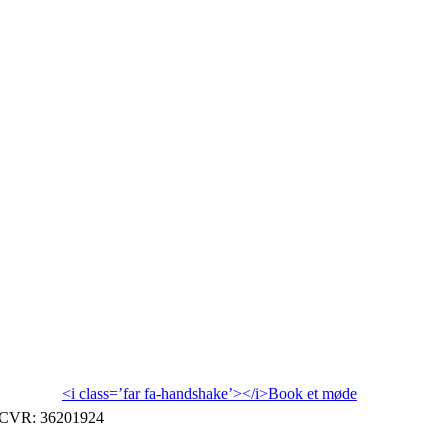
<i class=’far fa-handshake’></i>Book et møde
| CVR: 36201924