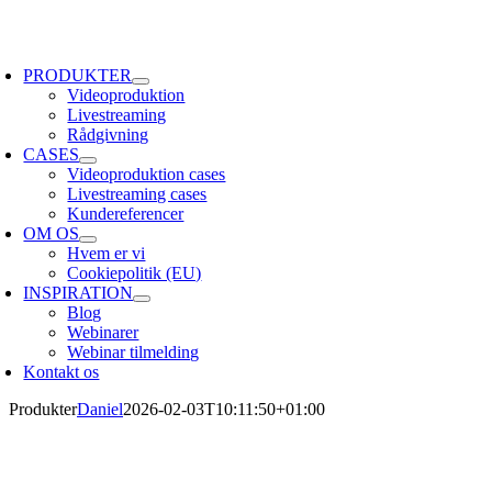
Skip
to
oggle
content
avigation
PRODUKTER
Videoproduktion
Livestreaming
Rådgivning
CASES
Videoproduktion cases
Livestreaming cases
Kundereferencer
OM OS
Hvem er vi
Cookiepolitik (EU)
INSPIRATION
Blog
Webinarer
Webinar tilmelding
Kontakt os
Produkter
Daniel
2026-02-03T10:11:50+01:00