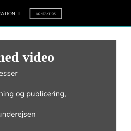
RATION
KONTAKT OS
med video
esser
ning og publicering,
underejsen