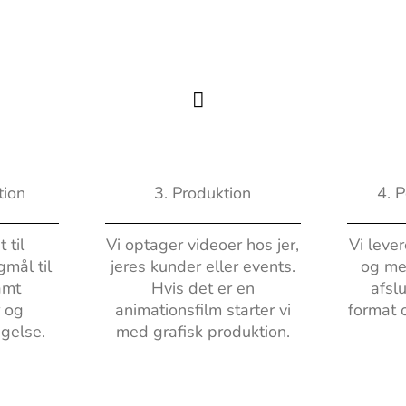
tion
3. Produktion
4. 
 til
Vi optager videoer hos jer,
Vi lever
mål til
jeres kunder eller events.
og me
amt
Hvis det er en
afslu
r og
animationsfilm starter vi
format 
gelse.
med grafisk produktion.