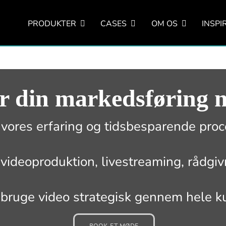
PRODUKTER
CASES
OM OS
INSPI
 din markedsføring 
vores erfaring og tidsbesparende proc
videoproduktion, livestreaming, rådgiv
 bruge video strategisk gennem hele k
BOOK ET MØDE