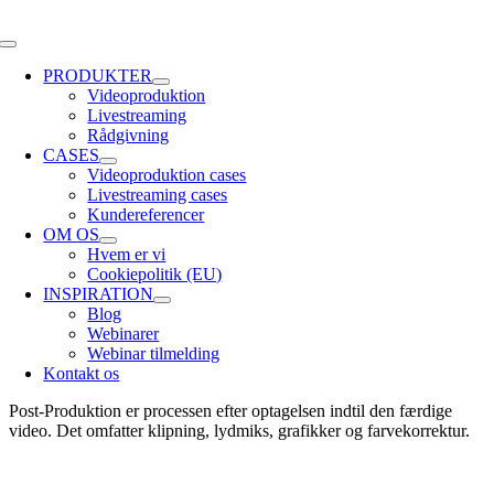
Skip
to
Toggle
content
Navigation
PRODUKTER
Videoproduktion
Livestreaming
Rådgivning
CASES
Videoproduktion cases
Livestreaming cases
Kundereferencer
OM OS
Hvem er vi
Cookiepolitik (EU)
INSPIRATION
Blog
Webinarer
Webinar tilmelding
Kontakt os
Post-Produktion er processen efter optagelsen indtil den færdige
video. Det omfatter klipning, lydmiks, grafikker og farvekorrektur.