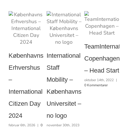
N
TeamInternation
S
Københavns
International
okt
Copenhagen
0 K
Erhvershus
Staff
– Head Start
–
Mobility –
oktober 14th, 2022
|
0 Kommentarer
International
Københavns
Citizen Day
Universitet –
2024
no logo
februar 6th, 2026
|
0
november 30th, 2023