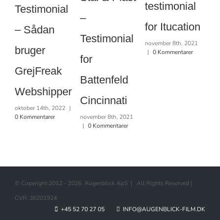
testimonial
Ko
Testimonial
–
for Itucation
te
– Sådan
Testimonial
november 8th, 2021
fo
bruger
|
0 Kommentarer
for
nov
GrejFreak
|
Battenfeld
Webshipper
Cincinnati
oktober 14th, 2022
|
0 Kommentarer
november 8th, 2021
|
0 Kommentarer
© Copyright 2012 -
2026 Augenblick ApS | All Rights Reserved |
CVR: 36201924
+45 52 70 27 05
INFO@AUGENBLICK-FILM.DK