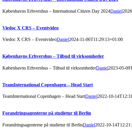
Københavns Erhvershus – International Citizen Day 2024
Daniel
2026
Viedoc X CRS – Eventvideo
Viedoc X CRS – Eventvideo
Daniel
2024-11-06T11:29:13+01:00
Københavns Erhvershus – Tilbud til virksomheder
Københavns Erhvershus – Tilbud til virksomheder
Daniel
2023-05-09
TeamInternational Copenhagen – Head Start
TeamInternational Copenhagen – Head Start
Daniel
2022-10-14T12:3
Forandringsagenterne på studietur til Berlin
Forandringsagenterne på studietur til Berlin
Daniel
2022-10-14T12:21