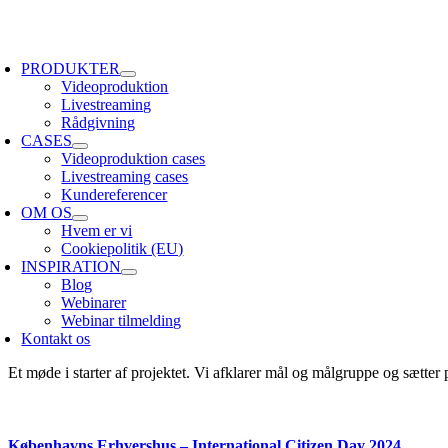
Skip
to
oggle
content
avigation
PRODUKTER
Videoproduktion
Livestreaming
Rådgivning
CASES
Videoproduktion cases
Livestreaming cases
Kundereferencer
OM OS
Hvem er vi
Cookiepolitik (EU)
INSPIRATION
Blog
Webinarer
Webinar tilmelding
Kontakt os
Et møde i starter af projektet. Vi afklarer mål og målgruppe og sætter
Københavns Erhvershus – International Citizen Day 2024