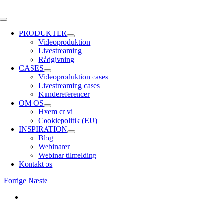
Skip
to
Toggle
content
Navigation
PRODUKTER
Videoproduktion
Livestreaming
Rådgivning
CASES
Videoproduktion cases
Livestreaming cases
Kundereferencer
OM OS
Hvem er vi
Cookiepolitik (EU)
INSPIRATION
Blog
Webinarer
Webinar tilmelding
Kontakt os
Forrige
Næste