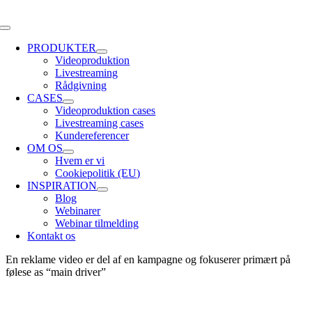
Skip
to
Toggle
content
Navigation
PRODUKTER
Videoproduktion
Livestreaming
Rådgivning
CASES
Videoproduktion cases
Livestreaming cases
Kundereferencer
OM OS
Hvem er vi
Cookiepolitik (EU)
INSPIRATION
Blog
Webinarer
Webinar tilmelding
Kontakt os
En reklame video er del af en kampagne og fokuserer primært på
følese as “main driver”