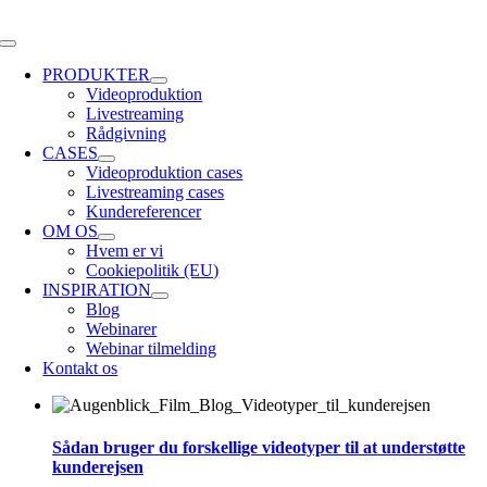
Skip
to
Toggle
content
Navigation
PRODUKTER
Videoproduktion
Livestreaming
Rådgivning
CASES
Videoproduktion cases
Livestreaming cases
Kundereferencer
OM OS
Hvem er vi
Cookiepolitik (EU)
INSPIRATION
Blog
Webinarer
Webinar tilmelding
Kontakt os
Sådan bruger du forskellige videotyper til at understøtte
kunderejsen