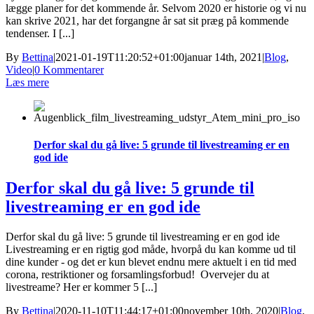
lægge planer for det kommende år. Selvom 2020 er historie og vi nu
kan skrive 2021, har det forgangne år sat sit præg på kommende
tendenser. I [...]
By
Bettina
|
2021-01-19T11:20:52+01:00
januar 14th, 2021
|
Blog
,
Video
|
0 Kommentarer
Læs mere
Derfor skal du gå live: 5 grunde til livestreaming er en
god ide
Derfor skal du gå live: 5 grunde til
livestreaming er en god ide
Derfor skal du gå live: 5 grunde til livestreaming er en god ide
Livestreaming er en rigtig god måde, hvorpå du kan komme ud til
dine kunder - og det er kun blevet endnu mere aktuelt i en tid med
corona, restriktioner og forsamlingsforbud! Overvejer du at
livestreame? Her er kommer 5 [...]
By
Bettina
|
2020-11-10T11:44:17+01:00
november 10th, 2020
|
Blog
,