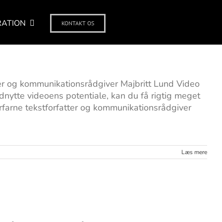
RATION
KONTAKT OS
er og kommunikationsrådgiver Majbritt Lund Video
udnytte videoens potentiale, kan du få rigtig meget
rfarne tekstforfatter og kommunikationsrådgiver
Læs mere