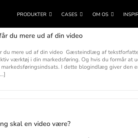
PRODUKTER
CASES
OM OS
INSPI
år du mere ud af din video
r du mere ud af din video Gæsteindlæg af tekstforfatt
ektiv værktøj i din markedsføring. Og hvis du formår at 
n markedsføringsindsats. I dette blogindlæg giver den e
..]
ng skal en video være?