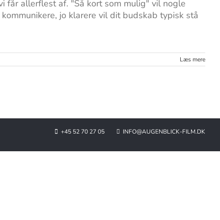
får allerflest af. "Så kort som mulig" vil nogle
 kommunikere, jo klarere vil dit budskab typisk stå
Læs mere
+45 52 70 27 05
INFO@AUGENBLICK-FILM.DK