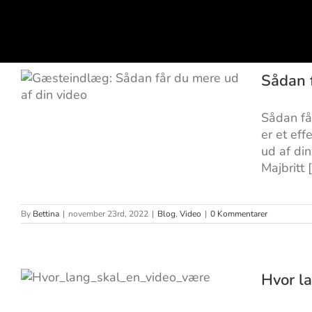
Skip
to
content
Sådan f
Sådan får du mere ud af din
Sådan få
er et eff
video
ud af di
Majbritt [.
By
Bettina
|
november 23rd, 2022
|
Blog
,
Video
|
0 Kommentarer
Hvor la
Hvor lang skal en video
være?