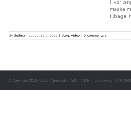
Hvor lang
måske men
tilbage. M
By
Bettina
|
august 23rd, 2022
|
Blog
,
Video
|
0 Kommentarer
© Copyright 2012 -
2026 Augenblick ApS | All Rights Reserved | CVR: 36