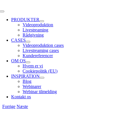
Skip
to
Toggle
content
Navigation
PRODUKTER
Videoproduktion
Livestreaming
Rådgivning
CASES
Videoproduktion cases
Livestreaming cases
Kundereferencer
OM OS
Hvem er vi
Cookiepolitik (EU)
INSPIRATION
Blog
Webinarer
Webinar tilmelding
Kontakt os
Forrige
Næste