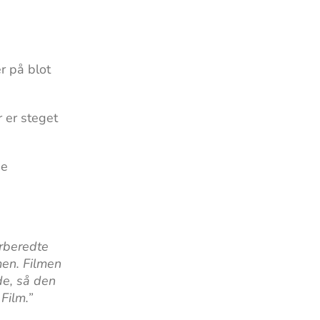
r på blot
 er steget
ne
orberedte
men. Filmen
de, så den
Film.”