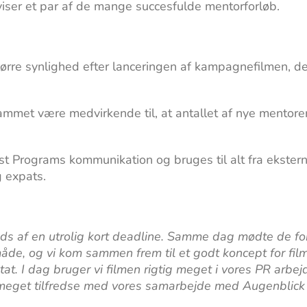
iser et par af de mange succesfulde mentorforløb.
re synlighed efter lanceringen af kampagnefilmen, de
t være medvirkende til, at antallet af nye mentorer
st Programs kommunikation og bruges til alt fra ekster
g expats.
ods af en utrolig kort deadline. Samme dag mødte de f
de, og vi kom sammen frem til et godt koncept for fil
tat. I dag bruger vi filmen rigtig meget i vores PR arbej
t meget tilfredse med vores samarbejde med Augenblick 