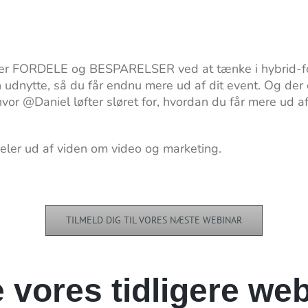
 er FORDELE og BESPARELSER ved at tænke i hybrid-form
dnytte, så du får endnu mere ud af dit event. Og der 
hvor @Daniel løfter sløret for, hvordan du får mere ud a
deler ud af viden om video og marketing.
TILMELD DIG TIL VORES NÆSTE WEBINAR
 vores tidligere web