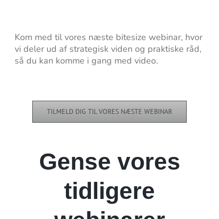
Kom med til vores næste bitesize webinar, hvor
vi deler ud af strategisk viden og praktiske råd,
så du kan komme i gang med video.
TILMELD DIG TIL VORES NÆSTE WEBINAR
Gense vores
Augenblick-
Augenblick-
Film
tidligere
Film
Augenblick-
Bitesize
Bitesize
Film
22 –