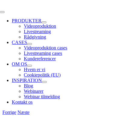
Skip
to
Toggle
content
Navigation
PRODUKTER
Videoproduktion
Livestreaming
Rådgivning
CASES
Videoproduktion cases
Livestreaming cases
Kundereferencer
OM OS
Hvem er vi
Cookiepolitik (EU)
INSPIRATION
Blog
Webinarer
Webinar tilmelding
Kontakt os
Forrige
Næste