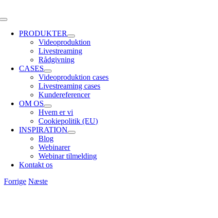
Skip
to
Toggle
content
Navigation
PRODUKTER
Videoproduktion
Livestreaming
Rådgivning
CASES
Videoproduktion cases
Livestreaming cases
Kundereferencer
OM OS
Hvem er vi
Cookiepolitik (EU)
INSPIRATION
Blog
Webinarer
Webinar tilmelding
Kontakt os
Forrige
Næste