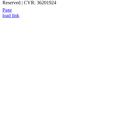
Reserved | CVR: 36201924
Page
+45 52 70 27 05
INFO@AUGENBLICK-FILM.DK
load link
Go
to
Top