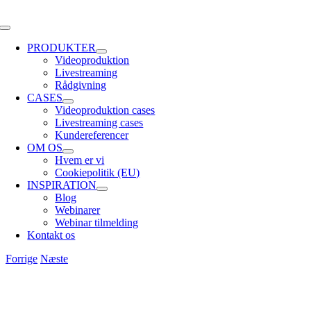
Skip
to
Toggle
content
Navigation
PRODUKTER
Videoproduktion
Livestreaming
Rådgivning
CASES
Videoproduktion cases
Livestreaming cases
Kundereferencer
OM OS
Hvem er vi
Cookiepolitik (EU)
INSPIRATION
Blog
Webinarer
Webinar tilmelding
Kontakt os
Forrige
Næste