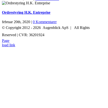
Ordrestyring H.K. Entreprise
februar 20th, 2020
|
0 Kommentarer
© Copyright 2012 -
2026 Augenblick ApS | All Rights
Reserved | CVR: 36201924
Page
+45 52 70 27 05
INFO@AUGENBLICK-FILM.DK
load link
Go
to
Top