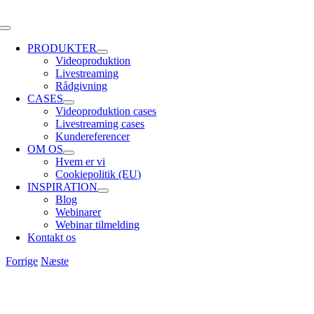
Skip
to
Toggle
content
Navigation
PRODUKTER
Videoproduktion
Livestreaming
Rådgivning
CASES
Videoproduktion cases
Livestreaming cases
Kundereferencer
OM OS
Hvem er vi
Cookiepolitik (EU)
INSPIRATION
Blog
Webinarer
Webinar tilmelding
Kontakt os
Forrige
Næste