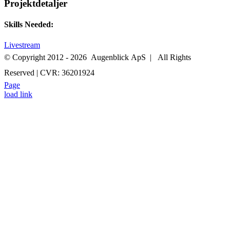
Projektdetaljer
Skills Needed:
Livestream
© Copyright 2012 -
2026 Augenblick ApS | All Rights
Reserved | CVR: 36201924
Page
+45 52 70 27 05
INFO@AUGENBLICK-FILM.DK
load link
Go
to
Top