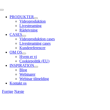
Skip
to
Toggle
content
Navigation
PRODUKTER
Videoproduktion
Livestreaming
Rådgivning
CASES
Videoproduktion cases
Livestreaming cases
Kundereferencer
OM OS
Hvem er vi
Cookiepolitik (EU)
INSPIRATION
Blog
Webinarer
Webinar tilmelding
Kontakt os
Forrige
Næste