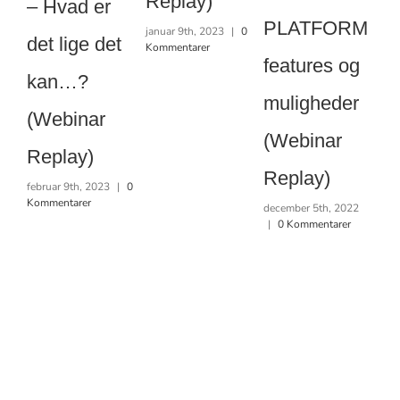
Replay)
– Hvad er
– 
PLATFORM
januar 9th, 2023
|
0
det lige det
Kommentarer
K
features og
kan…?
Di
muligheder
(Webinar
de
(Webinar
Replay)
m
Replay)
februar 9th, 2023
|
0
st
Kommentarer
december 5th, 2022
|
0 Kommentarer
og
gu
(
R
nov