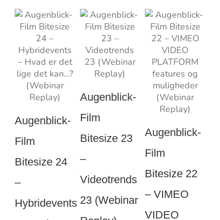
Augenblick-
Film
Augenblick-
Augenblick-
Bitesize 23
Film
Film
–
Bitesize 24
A
Bitesize 22
Videotrends
–
F
– VIMEO
23 (Webinar
Hybridevents
Bi
VIDEO