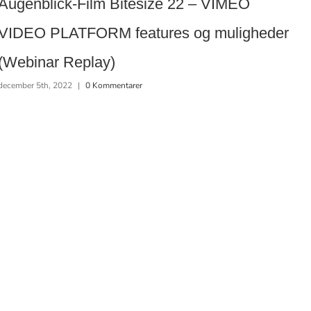
Augenblick-Film Bitesize 22 – VIMEO
Au
VIDEO PLATFORM features og muligheder
K
(Webinar Replay)
– 
december 5th, 2022
|
0 Kommentarer
R
nov