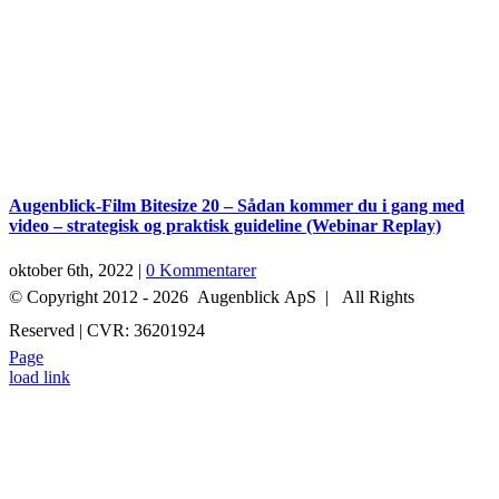
Augenblick-Film Bitesize 20 – Sådan kommer du i gang med
video – strategisk og praktisk guideline (Webinar Replay)
oktober 6th, 2022
|
0 Kommentarer
© Copyright 2012 -
2026 Augenblick ApS | All Rights
Reserved | CVR: 36201924
Page
+45 52 70 27 05
INFO@AUGENBLICK-FILM.DK
load link
Go
to
Top