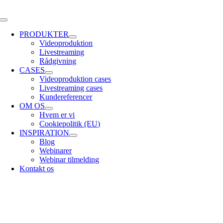
Skip
to
Toggle
content
Navigation
PRODUKTER
Videoproduktion
Livestreaming
Rådgivning
CASES
Videoproduktion cases
Livestreaming cases
Kundereferencer
OM OS
Hvem er vi
Cookiepolitik (EU)
INSPIRATION
Blog
Webinarer
Webinar tilmelding
Kontakt os