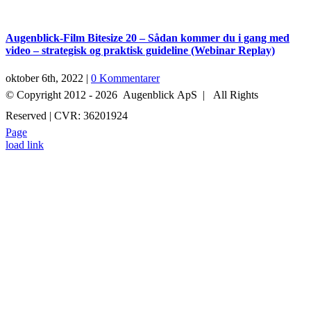
Augenblick-Film Bitesize 20 – Sådan kommer du i gang med
video – strategisk og praktisk guideline (Webinar Replay)
oktober 6th, 2022
|
0 Kommentarer
© Copyright 2012 -
2026 Augenblick ApS | All Rights
Reserved | CVR: 36201924
Page
+45 52 70 27 05
INFO@AUGENBLICK-FILM.DK
load link
Go
to
Top