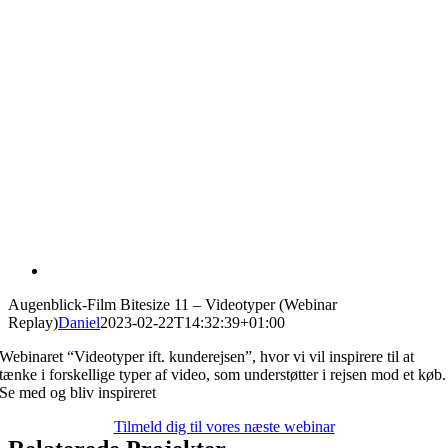
Augenblick-Film Bitesize 11 – Videotyper (Webinar
Replay)
Daniel
2023-02-22T14:32:39+01:00
Webinaret “Videotyper ift. kunderejsen”, hvor vi vil inspirere til at
tænke i forskellige typer af video, som understøtter i rejsen mod et køb.
Se med og bliv inspireret
Tilmeld dig til vores næste webinar