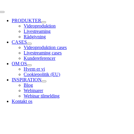
Skip
to
Toggle
content
Navigation
PRODUKTER
Videoproduktion
Livestreaming
Rådgivning
CASES
Videoproduktion cases
Livestreaming cases
Kundereferencer
OM OS
Hvem er vi
Cookiepolitik (EU)
INSPIRATION
Blog
Webinarer
Webinar tilmelding
Kontakt os