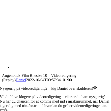
Augenblick-Film Bitesize 10 – Videoredigering
(Replay)
Daniel
2022-10-04T09:57:34+01:00
Nysgerrig på videoredigering? – kig Daniel over skulderen!🤓
Vil du blive klogere på videoredigering – eller er du bare nysgerrig?
Nu har du chancen for at komme med ind i maskinrummet, når Daniel
tager dig med trin-for-trin til hvordan du griber videoredigeringen an.
🎞👌