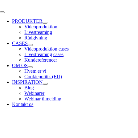
Skip
to
Toggle
content
Navigation
PRODUKTER
Videoproduktion
Livestreaming
Rådgivning
CASES
Videoproduktion cases
Livestreaming cases
Kundereferencer
OM OS
Hvem er vi
Cookiepolitik (EU)
INSPIRATION
Blog
Webinarer
Webinar tilmelding
Kontakt os