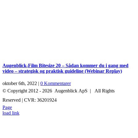
Augenblick-Film Bitesize 20 – Sådan kommer du i gang med
video – strategisk og praktisk guideline (Webinar Replay)
oktober 6th, 2022
|
0 Kommentarer
© Copyright 2012 -
2026 Augenblick ApS | All Rights
Reserved | CVR: 36201924
Page
+45 52 70 27 05
INFO@AUGENBLICK-FILM.DK
load link
Go
to
Top